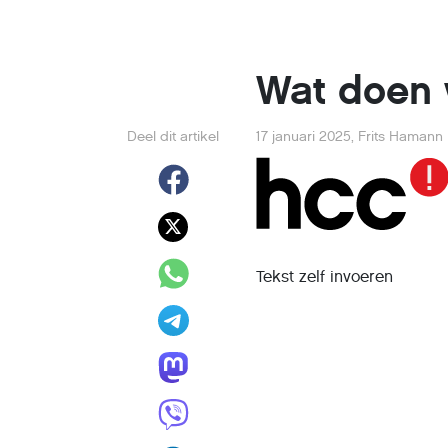
Wat doen
Deel dit artikel
17 januari 2025
,
Frits Hamann
Tekst zelf invoeren