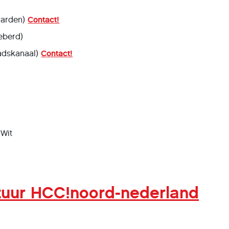
warden)
Contact!
eberd)
tadskanaal)
Contact!
 Wit
tuur HCC!noord-nederland