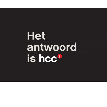
HCC is een verenig
van computer- en
tech-liefhebbers.