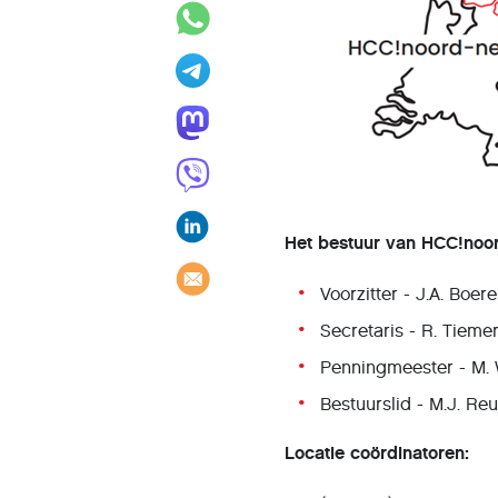
Het bestuur van HCC!noor
Voorzitter - J.A. Boe
Secretaris - R. Tiem
Penningmeester - M. 
Bestuurslid - M.J. Reu
Locatie coördinatoren: