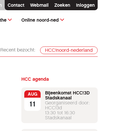
n
Contact
Webmail
Zoeken
Inloggen
the
Online noord-ned
Recent bezocht:
HCC!noord-nederland
HCC agenda
Bijeenkomst HCC!3D
AUG
Stadskanaal
11
Georganiseerd door:
HCC!3d
13:30 tot 16:30
Stadskanaal