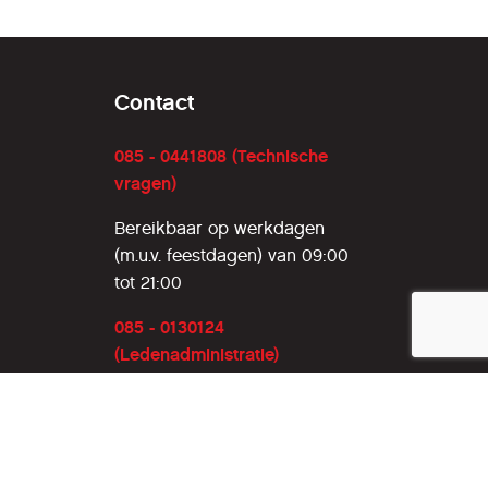
Contact
085 - 0441808 (Technische
vragen)
Bereikbaar op werkdagen
(m.u.v. feestdagen) van 09:00
tot 21:00
085 - 0130124
(Ledenadministratie)
ledenadministratie@hcc.nl
Bereikbaar op dinsdag en
donderdag (m.u.v. feestdagen)
van 12:00 tot 16:00