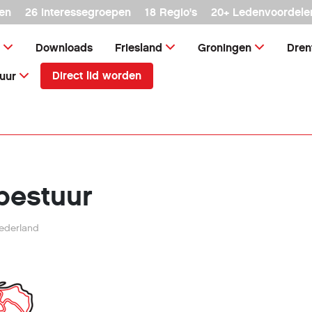
en
26 interessegroepen
18 Regio's
20+ Ledenvoordele
Downloads
Friesland
Groningen
Dren
Direct lid worden
uur
bestuur
ederland