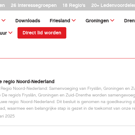
en
26 interessegroepen
18 Regio's
20+ Ledenvoordele
Downloads
Friesland
Groningen
Dren
Direct lid worden
uur
e regio Noord-Nederland
Regio Noord-Nederland: Samenvoeging van Fryslân, Groningen en Zu
 De regio’s Fryslân, Groningen en Zuid-Drenthe worden samengevoeg
uwe regio: Noord-Nederland. Dit besluit is genomen na goedkeuring 
ad, waarmee een belangrijke stap is gezet in de toekomst van onze re
 HCC. De samenvoeging biedt nieuwe mogelijkheden voor samenwerk
ari 2025
eling en efficiëntie binnen onze vereniging. Met de vorming van deze
omt ook de verantwoordelijkheid om een nieuw bestuur te kiezen. Dit 
h inzetten voor het vertegenwoordigen van de leden, het organiseren v