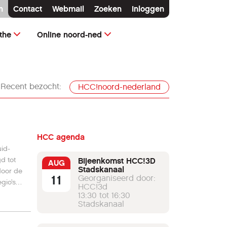
n
Contact
Webmail
Zoeken
Inloggen
the
Online noord-ned
Recent bezocht:
HCC!noord-nederland
HCC agenda
id-
d tot
Bijeenkomst HCC!3D
AUG
Stadskanaal
door de
11
Georganiseerd door:
gio’s
HCC!3d
ing,
13:30 tot 16:30
Stadskanaal
 nieuwe
bestuur
an