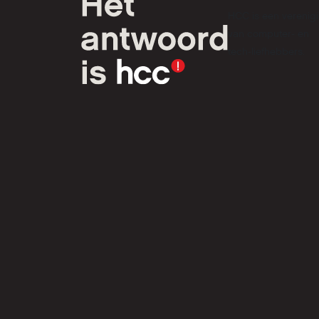
HCC is een verenig
van computer- en
tech-liefhebbers.