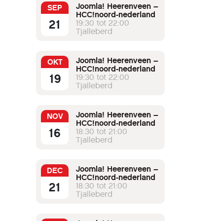
Joomla! Heerenveen –
SEP
HCC!noord-nederland
laten
21
19:30 tot 22:00
Tjalleberd
 wordt
adering
ging,
Joomla! Heerenveen –
OKT
 ALV,
HCC!noord-nederland
iervoor
19
19:30 tot 22:00
Tjalleberd
-
tie op
 grote
Joomla! Heerenveen –
NOV
e aan
HCC!noord-nederland
16
18:30 tot 21:00
Tjalleberd
Joomla! Heerenveen –
DEC
HCC!noord-nederland
21
18:30 tot 21:00
Tjalleberd